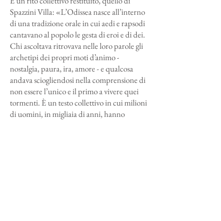
È un rito collettivo restituito, quello di
Spazzini Villa: «L’Odissea nasce all’interno
di una tradizione orale in cui aedi e rapsodi
cantavano al popolo le gesta di eroi e di dei.
Chi ascoltava ritrovava nelle loro parole gli
archetipi dei propri moti d’animo -
nostalgia, paura, ira, amore - e qualcosa
andava sciogliendosi nella comprensione di
non essere l’unico e il primo a vivere quei
tormenti. È un testo collettivo in cui milioni
di uomini, in migliaia di anni, hanno
trovato e riconosciuto quel materiale
altrimenti denso e informe che sono i moti
del nostro animo, emozioni che con l’ascolto
reiterato e ripetuto trova luogo e pace,
sollievo e comprensione».
E quanto ne abbiamo bisogno?
«Nell’ultimo secolo abbiamo visto
sgretolarsi i momenti di condivisione
profonda all’interno delle società in cui