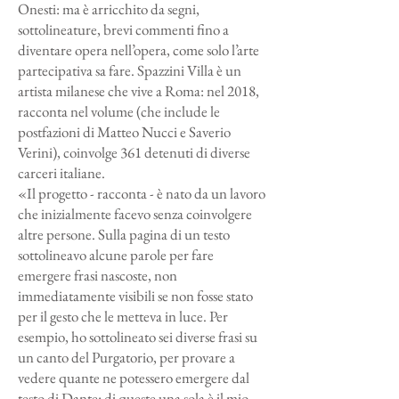
Onesti: ma è arricchito da segni,
sottolineature, brevi commenti fino a
diventare opera nell’opera, come solo l’arte
partecipativa sa fare. Spazzini Villa è un
artista milanese che vive a Roma: nel 2018,
racconta nel volume (che include le
postfazioni di Matteo Nucci e Saverio
Verini), coinvolge 361 detenuti di diverse
carceri italiane.
«Il progetto - racconta - è nato da un lavoro
che inizialmente facevo senza coinvolgere
altre persone. Sulla pagina di un testo
sottolineavo alcune parole per fare
emergere frasi nascoste, non
immediatamente visibili se non fosse stato
per il gesto che le metteva in luce. Per
esempio, ho sottolineato sei diverse frasi su
un canto del Purgatorio, per provare a
vedere quante ne potessero emergere dal
testo di Dante: di queste una sola è il mio