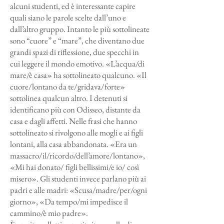
alcuni studenti, ed è interessante capire
quali siano le parole scelte dall’uno e
dall’altro gruppo. Intanto le più sottolineate
sono “cuore” e “mare”, che diventano due
grandi spazi di riflessione, due specchi in
cui leggere il mondo emotivo. «L’acqua/di
mare/è casa» ha sottolineato qualcuno. «Il
cuore/lontano da te/gridava/forte»
sottolinea qualcun altro. I detenuti si
identificano più con Odisseo, distante da
casa e dagli affetti. Nelle frasi che hanno
sottolineato si rivolgono alle mogli e ai figli
lontani, alla casa abbandonata. «Era un
massacro/il/ricordo/dell’amore/lontano»,
«Mi hai donato/ figli bellissimi/e io/ così
misero». Gli studenti invece parlano più ai
padri e alle madri: «Scusa/madre/per/ogni
giorno», «Da tempo/mi impedisce il
cammino/è mio padre».