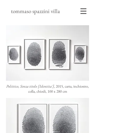
tommaso spazzini villa
Polittico, Senza titolo [Identita']
, 2015, carta, inchiostro,
colla, chiodi, 100 x 280 cm